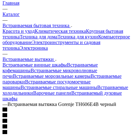
Главная
—
Каталог
—
Встраиваемая бытовая техника
Красота и уход
Климатическая техника
Крупная бытовая
техника
Техника для дома
Техника для кухни
Компьютерное
оборудование
Электроинструменты и садовая
техника
Электроника
—
Встраиваемые вытяжки
Встраеваемые винные шкафы
Встраиваемые
кофемашины
Встраиваемые микроволновые
печи
Встраиваемые морозильные камеры
Встраиваемые
пароварки
Встраиваемые посудомоечные
машины
Встраиваемые стиральные машины
Встраиваемые
холодильники
Варочные панели
Встраиваемый духовые
шкафы
—
Встраиваемая вытяжка Gorenje TH606E4B черный