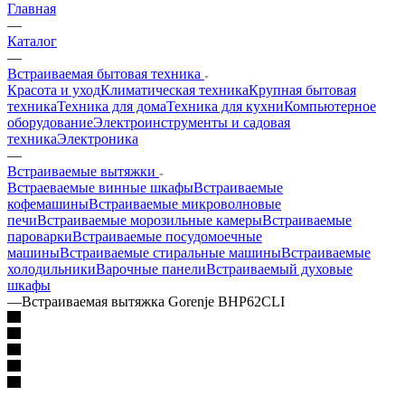
Главная
—
Каталог
—
Встраиваемая бытовая техника
Красота и уход
Климатическая техника
Крупная бытовая
техника
Техника для дома
Техника для кухни
Компьютерное
оборудование
Электроинструменты и садовая
техника
Электроника
—
Встраиваемые вытяжки
Встраеваемые винные шкафы
Встраиваемые
кофемашины
Встраиваемые микроволновые
печи
Встраиваемые морозильные камеры
Встраиваемые
пароварки
Встраиваемые посудомоечные
машины
Встраиваемые стиральные машины
Встраиваемые
холодильники
Варочные панели
Встраиваемый духовые
шкафы
—
Встраиваемая вытяжка Gorenje BHP62CLI