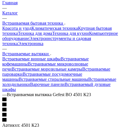
Главная
—
Каталог
—
Встраиваемая бытовая техника
Красота и уход
Климатическая техника
Крупная бытовая
техника
Техника для дома
Техника для кухни
Компьютерное
оборудование
Электроинструменты и садовая
техника
Электроника
—
Встраиваемые вытяжки
Встраеваемые винные шкафы
Встраиваемые
кофемашины
Встраиваемые микроволновые
печи
Встраиваемые морозильные камеры
Встраиваемые
пароварки
Встраиваемые посудомоечные
машины
Встраиваемые стиральные машины
Встраиваемые
холодильники
Варочные панели
Встраиваемый духовые
шкафы
—
Встраиваемая вытяжка Gefest ВО 4501 К23
Артикул:
4501 К23