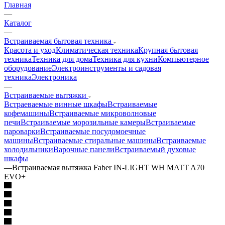
Главная
—
Каталог
—
Встраиваемая бытовая техника
Красота и уход
Климатическая техника
Крупная бытовая
техника
Техника для дома
Техника для кухни
Компьютерное
оборудование
Электроинструменты и садовая
техника
Электроника
—
Встраиваемые вытяжки
Встраеваемые винные шкафы
Встраиваемые
кофемашины
Встраиваемые микроволновые
печи
Встраиваемые морозильные камеры
Встраиваемые
пароварки
Встраиваемые посудомоечные
машины
Встраиваемые стиральные машины
Встраиваемые
холодильники
Варочные панели
Встраиваемый духовые
шкафы
—
Встраиваемая вытяжка Faber IN-LIGHT WH MATT A70
EVO+