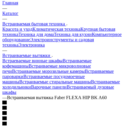
Главная
—
Каталог
—
Встраиваемая бытовая техника
Красота и уход
Климатическая техника
Крупная бытовая
техника
Техника для дома
Техника для кухни
Компьютерное
оборудование
Электроинструменты и садовая
техника
Электроника
—
Встраиваемые вытяжки
Встраеваемые винные шкафы
Встраиваемые
кофемашины
Встраиваемые микроволновые
печи
Встраиваемые морозильные камеры
Встраиваемые
пароварки
Встраиваемые посудомоечные
машины
Встраиваемые стиральные машины
Встраиваемые
холодильники
Варочные панели
Встраиваемый духовые
шкафы
—
Встраиваемая вытяжка Faber FLEXA HIP BK A60