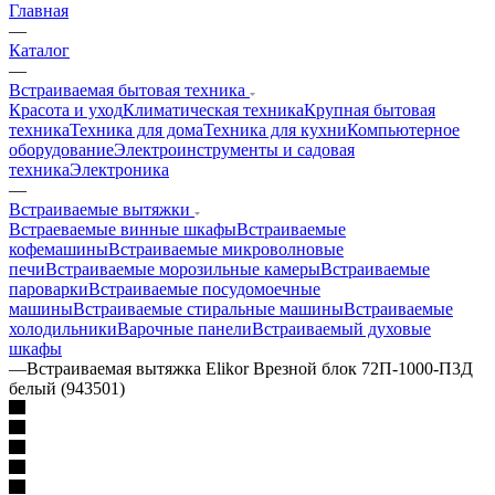
Главная
—
Каталог
—
Встраиваемая бытовая техника
Красота и уход
Климатическая техника
Крупная бытовая
техника
Техника для дома
Техника для кухни
Компьютерное
оборудование
Электроинструменты и садовая
техника
Электроника
—
Встраиваемые вытяжки
Встраеваемые винные шкафы
Встраиваемые
кофемашины
Встраиваемые микроволновые
печи
Встраиваемые морозильные камеры
Встраиваемые
пароварки
Встраиваемые посудомоечные
машины
Встраиваемые стиральные машины
Встраиваемые
холодильники
Варочные панели
Встраиваемый духовые
шкафы
—
Встраиваемая вытяжка Elikor Врезной блок 72П-1000-П3Д
белый (943501)