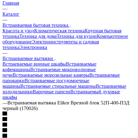
Главная
—
Каталог
—
Встраиваемая бытовая техника
Красота и уход
Климатическая техника
Крупная бытовая
техника
Техника для дома
Техника для кухни
Компьютерное
оборудование
Электроинструменты и садовая
техника
Электроника
—
Встраиваемые вытяжки
Встраеваемые винные шкафы
Встраиваемые
кофемашины
Встраиваемые микроволновые
печи
Встраиваемые морозильные камеры
Встраиваемые
пароварки
Встраиваемые посудомоечные
машины
Встраиваемые стиральные машины
Встраиваемые
холодильники
Варочные панели
Встраиваемый духовые
шкафы
—
Встраиваемая вытяжка Elikor Врезной блок 52П-400-П3Д
черный (170026)