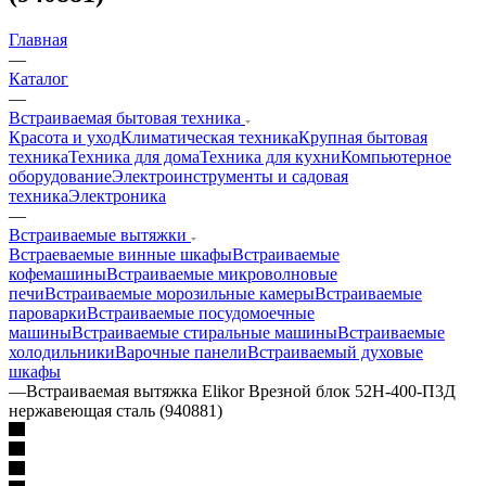
Главная
—
Каталог
—
Встраиваемая бытовая техника
Красота и уход
Климатическая техника
Крупная бытовая
техника
Техника для дома
Техника для кухни
Компьютерное
оборудование
Электроинструменты и садовая
техника
Электроника
—
Встраиваемые вытяжки
Встраеваемые винные шкафы
Встраиваемые
кофемашины
Встраиваемые микроволновые
печи
Встраиваемые морозильные камеры
Встраиваемые
пароварки
Встраиваемые посудомоечные
машины
Встраиваемые стиральные машины
Встраиваемые
холодильники
Варочные панели
Встраиваемый духовые
шкафы
—
Встраиваемая вытяжка Elikor Врезной блок 52Н-400-П3Д
нержавеющая сталь (940881)