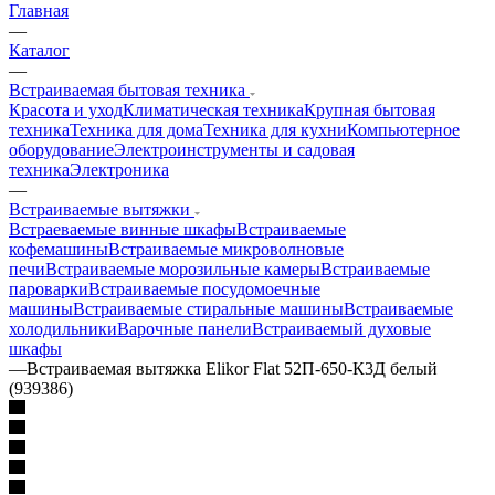
Главная
—
Каталог
—
Встраиваемая бытовая техника
Красота и уход
Климатическая техника
Крупная бытовая
техника
Техника для дома
Техника для кухни
Компьютерное
оборудование
Электроинструменты и садовая
техника
Электроника
—
Встраиваемые вытяжки
Встраеваемые винные шкафы
Встраиваемые
кофемашины
Встраиваемые микроволновые
печи
Встраиваемые морозильные камеры
Встраиваемые
пароварки
Встраиваемые посудомоечные
машины
Встраиваемые стиральные машины
Встраиваемые
холодильники
Варочные панели
Встраиваемый духовые
шкафы
—
Встраиваемая вытяжка Elikor Flat 52П-650-К3Д белый
(939386)