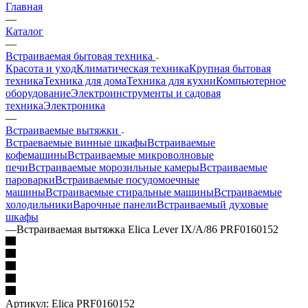
Главная
—
Каталог
—
Встраиваемая бытовая техника
Красота и уход
Климатическая техника
Крупная бытовая
техника
Техника для дома
Техника для кухни
Компьютерное
оборудование
Электроинструменты и садовая
техника
Электроника
—
Встраиваемые вытяжки
Встраеваемые винные шкафы
Встраиваемые
кофемашины
Встраиваемые микроволновые
печи
Встраиваемые морозильные камеры
Встраиваемые
пароварки
Встраиваемые посудомоечные
машины
Встраиваемые стиральные машины
Встраиваемые
холодильники
Варочные панели
Встраиваемый духовые
шкафы
—
Встраиваемая вытяжка Elica Lever IX/A/86 PRF0160152
Артикул:
Elica PRF0160152