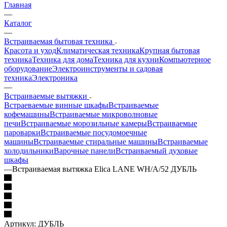
Главная
—
Каталог
—
Встраиваемая бытовая техника
Красота и уход
Климатическая техника
Крупная бытовая
техника
Техника для дома
Техника для кухни
Компьютерное
оборудование
Электроинструменты и садовая
техника
Электроника
—
Встраиваемые вытяжки
Встраеваемые винные шкафы
Встраиваемые
кофемашины
Встраиваемые микроволновые
печи
Встраиваемые морозильные камеры
Встраиваемые
пароварки
Встраиваемые посудомоечные
машины
Встраиваемые стиральные машины
Встраиваемые
холодильники
Варочные панели
Встраиваемый духовые
шкафы
—
Встраиваемая вытяжка Elica LANE WH/A/52 ДУБЛЬ
Артикул:
ДУБЛЬ