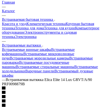
Главная
—
Каталог
—
Встраиваемая бытовая техника
Красота и уход
Климатическая техника
Крупная бытовая
техника
Техника для дома
Техника для кухни
Компьютерное
оборудование
Электроинструменты и садовая
техника
Электроника
—
Встраиваемые вытяжки
Встраеваемые винные шкафы
Встраиваемые
кофемашины
Встраиваемые микроволновые
печи
Встраиваемые морозильные камеры
Встраиваемые
пароварки
Встраиваемые посудомоечные
машины
Встраиваемые стиральные машины
Встраиваемые
холодильники
Варочные панели
Встраиваемый духовые
шкафы
—
Встраиваемая вытяжка Elica Elite 14 Lux GRVT/A/90
PRF0098879B