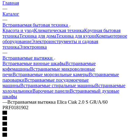
Главная
—
Каталог
—
Встраиваемая бытовая техника
Красота и уход
Климатическая техника
Крупная бытовая
техника
Техника для дома
Техника для кухни
Компьютерное
оборудование
Электроинструменты и садовая
техника
Электроника
—
Встраиваемые вытяжки
Встраеваемые винные шкафы
Встраиваемые
кофемашины
Встраиваемые микроволновые
печи
Встраиваемые морозильные камеры
Встраиваемые
пароварки
Встраиваемые посудомоечные
машины
Встраиваемые стиральные машины
Встраиваемые
холодильники
Варочные панели
Встраиваемый духовые
шкафы
—
Встраиваемая вытяжка Elica Ciak 2.0 S GR/A/60
PRF0181902