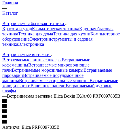
Главная
—
Каталог
—
Встраиваемая бытовая техника
Красота и уход
Климатическая техника
Крупная бытовая
техника
Техника для дома
Техника для кухни
Компьютерное
оборудование
Электроинструменты и садовая
техника
Электроника
—
Встраиваемые вытяжки
Встраеваемые винные шкафы
Встраиваемые
кофемашины
Встраиваемые микроволновые
печи
Встраиваемые морозильные камеры
Встраиваемые
пароварки
Встраиваемые посудомоечные
машины
Встраиваемые стиральные машины
Встраиваемые
холодильники
Варочные панели
Встраиваемый духовые
шкафы
—
Встраиваемая вытяжка Elica Boxin IX/A/60 PRF0097835B
Артикул:
Elica PRF0097835B