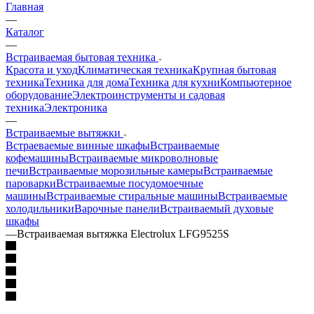
Главная
—
Каталог
—
Встраиваемая бытовая техника
Красота и уход
Климатическая техника
Крупная бытовая
техника
Техника для дома
Техника для кухни
Компьютерное
оборудование
Электроинструменты и садовая
техника
Электроника
—
Встраиваемые вытяжки
Встраеваемые винные шкафы
Встраиваемые
кофемашины
Встраиваемые микроволновые
печи
Встраиваемые морозильные камеры
Встраиваемые
пароварки
Встраиваемые посудомоечные
машины
Встраиваемые стиральные машины
Встраиваемые
холодильники
Варочные панели
Встраиваемый духовые
шкафы
—
Встраиваемая вытяжка Electrolux LFG9525S