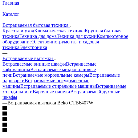
Главная
—
Каталог
—
Встраиваемая бытовая техника
Красота и уход
Климатическая техника
Крупная бытовая
техника
Техника для дома
Техника для кухни
Компьютерное
оборудование
Электроинструменты и садовая
техника
Электроника
—
Встраиваемые вытяжки
Встраеваемые винные шкафы
Встраиваемые
кофемашины
Встраиваемые микроволновые
печи
Встраиваемые морозильные камеры
Встраиваемые
пароварки
Встраиваемые посудомоечные
машины
Встраиваемые стиральные машины
Встраиваемые
холодильники
Варочные панели
Встраиваемый духовые
шкафы
—
Встраиваемая вытяжка Beko CTB6407W