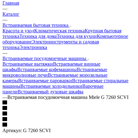
Главная
—
Каталог
—
Встраиваемая бытовая техника
Красота и уход
Климатическая техника
Крупная бытовая
техника
Техника для дома
Техника для кухни
Компьютерное
оборудование
Электроинструменты и садовая
техника
Электроника
—
Встраиваемые посудомоечные машины
Встраиваемые вытяжки
Встраеваемые винные
шкафы
Встраиваемые кофемашины
Встраиваемые
микроволновые печи
Встраиваемые морозильные
камеры
Встраиваемые пароварки
Встраиваемые стиральные
машины
Встраиваемые холодильники
Варочные
панели
Встраиваемый духовые шкафы
—
Встраиваемая посудомоечная машина Miele G 7260 SCVI
Артикул:
G 7260 SCVI