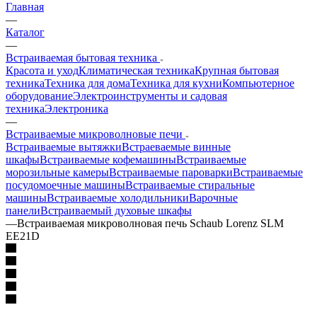
Главная
—
Каталог
—
Встраиваемая бытовая техника
Красота и уход
Климатическая техника
Крупная бытовая
техника
Техника для дома
Техника для кухни
Компьютерное
оборудование
Электроинструменты и садовая
техника
Электроника
—
Встраиваемые микроволновые печи
Встраиваемые вытяжки
Встраеваемые винные
шкафы
Встраиваемые кофемашины
Встраиваемые
морозильные камеры
Встраиваемые пароварки
Встраиваемые
посудомоечные машины
Встраиваемые стиральные
машины
Встраиваемые холодильники
Варочные
панели
Встраиваемый духовые шкафы
—
Встраиваемая микроволновая печь Schaub Lorenz SLM
EE21D