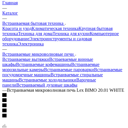
Главная
—
Каталог
—
Встраиваемая бытовая техника
Красота и уход
Климатическая техника
Крупная бытовая
техника
Техника для дома
Техника для кухни
Компьютерное
оборудование
Электроинструменты и садовая
техника
Электроника
—
Встраиваемые микроволновые печи
Встраиваемые вытяжки
Встраеваемые винные
шкафы
Встраиваемые кофемашины
Встраиваемые
морозильные камеры
Встраиваемые пароварки
Встраиваемые
посудомоечные машины
Встраиваемые стиральные
машины
Встраиваемые холодильники
Варочные
панели
Встраиваемый духовые шкафы
—
Встраиваемая микроволновая печь Lex BIMO 20.01 WHITE