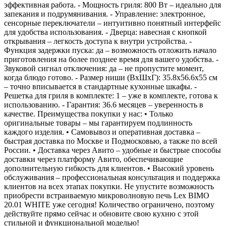
эффективная работа. - Мощность гриля: 800 Вт – идеально для
запекания и подрумянивания. - Управление: электронное,
сенсорные переключатели – интуитивно понятный интерфейс
для удобства использования. - Дверца: навесная с кнопкой
открывания – легкость доступа к внутри устройства. -
Функция задержки пуска: да – возможность отложить начало
приготовления на более позднее время для вашего удобства. -
Звуковой сигнал отключения: да – не пропустите момент,
когда блюдо готово. - Размер ниши (ВхШхГ): 35.8х56.6х55 см
– точно вписывается в стандартные кухонные шкафы. -
Решетка для гриля в комплекте: 1 – уже в комплекте, готова к
использованию. - Гарантия: 36.6 месяцев – уверенность в
качестве. Преимущества покупки у нас: • Только
оригинальные товары – мы гарантируем подлинность
каждого изделия. • Самовывоз и оперативная доставка –
быстрая доставка по Москве и Подмосковью, а также по всей
России. • Доставка через Авито – удобные и быстрые способы
доставки через платформу Авито, обеспечивающие
дополнительную гибкость для клиентов. • Высокий уровень
обслуживания – профессиональная консультация и поддержка
клиентов на всех этапах покупки. Не упустите возможность
приобрести встраиваемую микроволновую печь Lex BIMO
20.01 WHITE уже сегодня! Количество ограничено, поэтому
действуйте прямо сейчас и обновите свою кухню с этой
стильной и функциональной моделью!