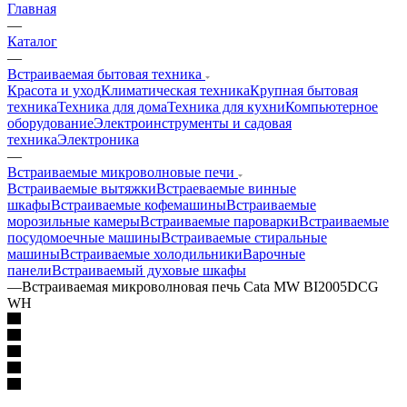
Главная
—
Каталог
—
Встраиваемая бытовая техника
Красота и уход
Климатическая техника
Крупная бытовая
техника
Техника для дома
Техника для кухни
Компьютерное
оборудование
Электроинструменты и садовая
техника
Электроника
—
Встраиваемые микроволновые печи
Встраиваемые вытяжки
Встраеваемые винные
шкафы
Встраиваемые кофемашины
Встраиваемые
морозильные камеры
Встраиваемые пароварки
Встраиваемые
посудомоечные машины
Встраиваемые стиральные
машины
Встраиваемые холодильники
Варочные
панели
Встраиваемый духовые шкафы
—
Встраиваемая микроволновая печь Cata MW BI2005DCG
WH