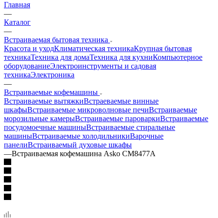
Главная
—
Каталог
—
Встраиваемая бытовая техника
Красота и уход
Климатическая техника
Крупная бытовая
техника
Техника для дома
Техника для кухни
Компьютерное
оборудование
Электроинструменты и садовая
техника
Электроника
—
Встраиваемые кофемашины
Встраиваемые вытяжки
Встраеваемые винные
шкафы
Встраиваемые микроволновые печи
Встраиваемые
морозильные камеры
Встраиваемые пароварки
Встраиваемые
посудомоечные машины
Встраиваемые стиральные
машины
Встраиваемые холодильники
Варочные
панели
Встраиваемый духовые шкафы
—
Встраиваемая кофемашина Asko CM8477A