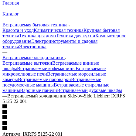
Главная
—
Каталог
—
Встраиваемая бытовая техника
Красота и уход
Климатическая техника
Крупная бытовая
техника
Техника для дома
Техника для кухни
Компьютерное
оборудование
Электроинструменты и садовая
техника
Электроника
—
Встраиваемые холодильники
Встраиваемые вытяжки
Встраеваемые винные
шкафы
Встраиваемые кофемашины
Встраиваемые
микроволновые печи
Встраиваемые морозильные
камеры
Встраиваемые пароварки
Встраиваемые
посудомоечные машины
Встраиваемые стиральные
машины
Варочные панели
Встраиваемый духовые шкафы
—
Встраиваемый холодильник Side-by-Side Liebherr IXRFS
5125-22 001
Артикул:
IXRFS 5125-22 001