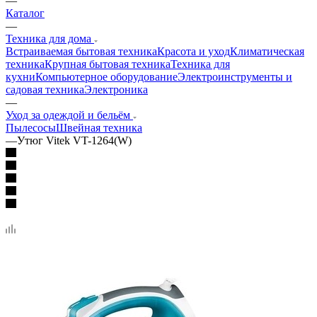
—
Каталог
—
Техника для дома
Встраиваемая бытовая техника
Красота и уход
Климатическая
техника
Крупная бытовая техника
Техника для
кухни
Компьютерное оборудование
Электроинструменты и
садовая техника
Электроника
—
Уход за одеждой и бельём
Пылесосы
Швейная техника
—
Утюг Vitek VT-1264(W)