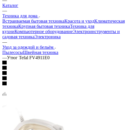
—
Каталог
—
Техника для дома
Встраиваемая бытовая техника
Красота и уход
Климатическая
техника
Крупная бытовая техника
Техника для
кухни
Компьютерное оборудование
Электроинструменты и
садовая техника
Электроника
—
Уход за одеждой и бельём
Пылесосы
Швейная техника
—
Утюг Tefal FV4911E0