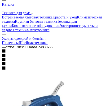
—
Каталог
—
Техника для дома
Встраиваемая бытовая техника
Красота и уход
Климатическая
техника
Крупная бытовая техника
Техника для
кухни
Компьютерное оборудование
Электроинструменты и
садовая техника
Электроника
—
Уход за одеждой и бельём
Пылесосы
Швейная техника
—
Утюг Russell Hobbs 24830-56