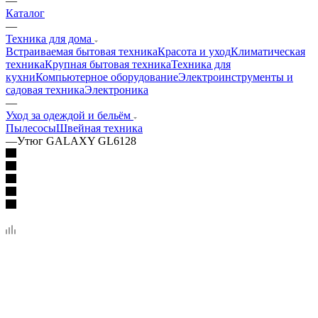
—
Каталог
—
Техника для дома
Встраиваемая бытовая техника
Красота и уход
Климатическая
техника
Крупная бытовая техника
Техника для
кухни
Компьютерное оборудование
Электроинструменты и
садовая техника
Электроника
—
Уход за одеждой и бельём
Пылесосы
Швейная техника
—
Утюг GALAXY GL6128