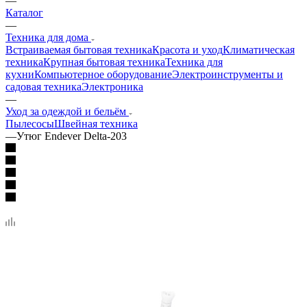
—
Каталог
—
Техника для дома
Встраиваемая бытовая техника
Красота и уход
Климатическая
техника
Крупная бытовая техника
Техника для
кухни
Компьютерное оборудование
Электроинструменты и
садовая техника
Электроника
—
Уход за одеждой и бельём
Пылесосы
Швейная техника
—
Утюг Endever Delta-203