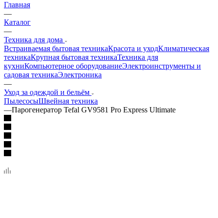
Главная
—
Каталог
—
Техника для дома
Встраиваемая бытовая техника
Красота и уход
Климатическая
техника
Крупная бытовая техника
Техника для
кухни
Компьютерное оборудование
Электроинструменты и
садовая техника
Электроника
—
Уход за одеждой и бельём
Пылесосы
Швейная техника
—
Парогенератор Tefal GV9581 Pro Express Ultimate