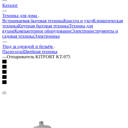
—
Каталог
—
Техника для дома
Встраиваемая бытовая техника
Красота и уход
Климатическая
техника
Крупная бытовая техника
Техника для
кухни
Компьютерное оборудование
Электроинструменты и
садовая техника
Электроника
—
Уход за одеждой и бельём
Пылесосы
Швейная техника
—
Отпариватель KITFORT KT-975