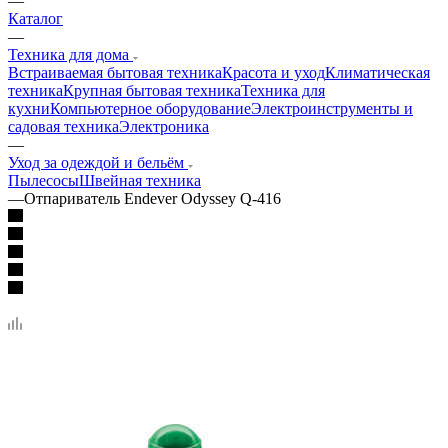
—
Каталог
—
Техника для дома
Встраиваемая бытовая техника
Красота и уход
Климатическая
техника
Крупная бытовая техника
Техника для
кухни
Компьютерное оборудование
Электроинструменты и
садовая техника
Электроника
—
Уход за одеждой и бельём
Пылесосы
Швейная техника
—
Отпариватель Endever Odyssey Q-416