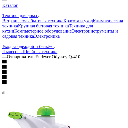
—
Каталог
—
Техника для дома
Встраиваемая бытовая техника
Красота и уход
Климатическая
техника
Крупная бытовая техника
Техника для
кухни
Компьютерное оборудование
Электроинструменты и
садовая техника
Электроника
—
Уход за одеждой и бельём
Пылесосы
Швейная техника
—
Отпариватель Endever Odyssey Q-410