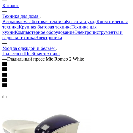
—
Каталог
—
Техника для дома
Встраиваемая бытовая техника
Красота и уход
Климатическая
техника
Крупная бытовая техника
Техника для
кухни
Компьютерное оборудование
Электроинструменты и
садовая техника
Электроника
—
Уход за одеждой и бельём
Пылесосы
Швейная техника
—
Гладильный пресс Mie Romeo 2 White