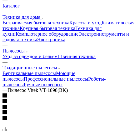
—
Каталог
—
Техника для дома
Встраиваемая бытовая техника
Красота и уход
Климатическая
техника
Крупная бытовая техника
Техника для
кухни
Компьютерное оборудование
Электроинструменты и
садовая техника
Электроника
—
Пылесосы
Уход за одеждой и бельём
Швейная техника
—
Традиционные пылесосы
Вертикальные пылесосы
Моющие
пылесосы
Профессиональные пылесосы
Роботы-
пылесосы
Ручные пылесосы
—
Пылесос Vitek VT-1898(BK)