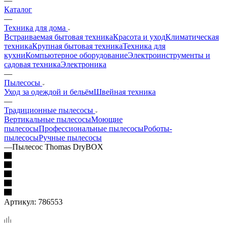
—
Каталог
—
Техника для дома
Встраиваемая бытовая техника
Красота и уход
Климатическая
техника
Крупная бытовая техника
Техника для
кухни
Компьютерное оборудование
Электроинструменты и
садовая техника
Электроника
—
Пылесосы
Уход за одеждой и бельём
Швейная техника
—
Традиционные пылесосы
Вертикальные пылесосы
Моющие
пылесосы
Профессиональные пылесосы
Роботы-
пылесосы
Ручные пылесосы
—
Пылесос Thomas DryBOX
Артикул:
786553