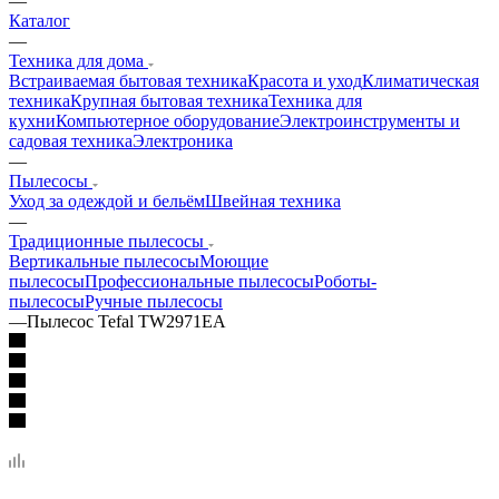
—
Каталог
—
Техника для дома
Встраиваемая бытовая техника
Красота и уход
Климатическая
техника
Крупная бытовая техника
Техника для
кухни
Компьютерное оборудование
Электроинструменты и
садовая техника
Электроника
—
Пылесосы
Уход за одеждой и бельём
Швейная техника
—
Традиционные пылесосы
Вертикальные пылесосы
Моющие
пылесосы
Профессиональные пылесосы
Роботы-
пылесосы
Ручные пылесосы
—
Пылесос Tefal TW2971EA