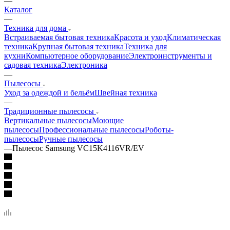
—
Каталог
—
Техника для дома
Встраиваемая бытовая техника
Красота и уход
Климатическая
техника
Крупная бытовая техника
Техника для
кухни
Компьютерное оборудование
Электроинструменты и
садовая техника
Электроника
—
Пылесосы
Уход за одеждой и бельём
Швейная техника
—
Традиционные пылесосы
Вертикальные пылесосы
Моющие
пылесосы
Профессиональные пылесосы
Роботы-
пылесосы
Ручные пылесосы
—
Пылесос Samsung VC15K4116VR/EV