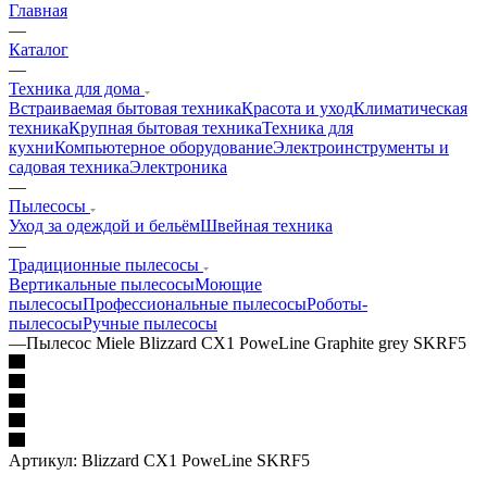
Главная
—
Каталог
—
Техника для дома
Встраиваемая бытовая техника
Красота и уход
Климатическая
техника
Крупная бытовая техника
Техника для
кухни
Компьютерное оборудование
Электроинструменты и
садовая техника
Электроника
—
Пылесосы
Уход за одеждой и бельём
Швейная техника
—
Традиционные пылесосы
Вертикальные пылесосы
Моющие
пылесосы
Профессиональные пылесосы
Роботы-
пылесосы
Ручные пылесосы
—
Пылесос Miele Blizzard CX1 PoweLine Graphite grey SKRF5
Артикул:
Blizzard CX1 PoweLine SKRF5