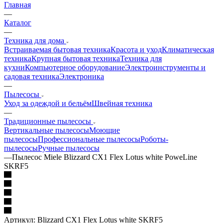
Главная
—
Каталог
—
Техника для дома
Встраиваемая бытовая техника
Красота и уход
Климатическая
техника
Крупная бытовая техника
Техника для
кухни
Компьютерное оборудование
Электроинструменты и
садовая техника
Электроника
—
Пылесосы
Уход за одеждой и бельём
Швейная техника
—
Традиционные пылесосы
Вертикальные пылесосы
Моющие
пылесосы
Профессиональные пылесосы
Роботы-
пылесосы
Ручные пылесосы
—
Пылесос Miele Blizzard CX1 Flex Lotus white PoweLine
SKRF5
Артикул:
Blizzard CX1 Flex Lotus white SKRF5