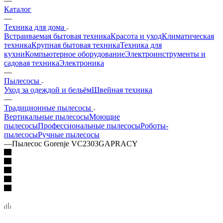
—
Каталог
—
Техника для дома
Встраиваемая бытовая техника
Красота и уход
Климатическая
техника
Крупная бытовая техника
Техника для
кухни
Компьютерное оборудование
Электроинструменты и
садовая техника
Электроника
—
Пылесосы
Уход за одеждой и бельём
Швейная техника
—
Традиционные пылесосы
Вертикальные пылесосы
Моющие
пылесосы
Профессиональные пылесосы
Роботы-
пылесосы
Ручные пылесосы
—
Пылесос Gorenje VC2303GAPRACY