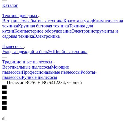
—
Каталог
—
Техника для дома
Встраиваемая бытовая техника
Красота и уход
Климатическая
техника
Крупная бытовая техника
Техника для
кухни
Компьютерное оборудование
Электроинструменты и
садовая техника
Электроника
—
Пылесосы
Уход за одеждой и бельём
Швейная техника
—
Традиционные пылесосы
Вертикальные пылесосы
Моющие
пылесосы
Профессиональные пылесосы
Роботы-
пылесосы
Ручные пылесосы
—
Пылесос BOSCH BGS412234, чёрный