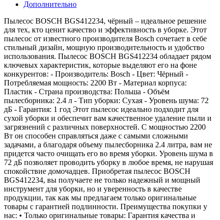
Дополнительно
Пылесос BOSCH BGS412234, чёрный – идеальное решение
для тех, кто ценит качество и эффективность в уборке. Этот
пылесос от известного производителя Bosch сочетает в себе
стильный дизайн, мощную производительность и удобство
использования. Пылесос BOSCH BGS412234 обладает рядом
ключевых характеристик, которые выделяют его на фоне
конкурентов: - Производитель: Bosch - Цвет: Чёрный -
Потребляемая мощность: 2200 Вт - Материал корпуса:
Пластик - Страна производства: Польша - Объём
пылесборника: 2.4 л - Тип уборки: Сухая - Уровень шума: 72
дБ - Гарантия: 1 год Этот пылесос идеально подходит для
сухой уборки и обеспечит вам качественное удаление пыли и
загрязнений с различных поверхностей. С мощностью 2200
Вт он способен справляться даже с самыми сложными
задачами, а благодаря объему пылесборника 2.4 литра, вам не
придется часто очищать его во время уборки. Уровень шума в
72 дБ позволяет проводить уборку в любое время, не нарушая
спокойствие домочадцев. Приобретая пылесос BOSCH
BGS412234, вы получаете не только надежный и мощный
инструмент для уборки, но и уверенность в качестве
продукции, так как мы предлагаем только оригинальные
товары с гарантией подлинности. Преимущества покупки у
нас: • Только оригинальные товары: Гарантия качества и