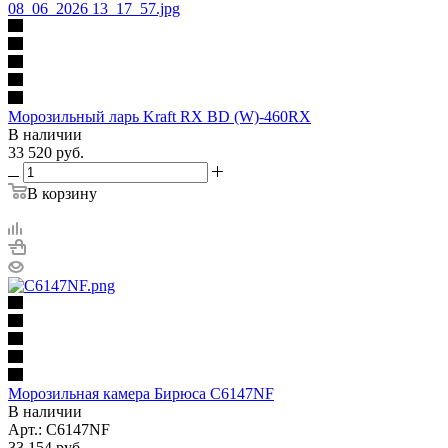
Морозильный ларь Kraft RX BD (W)-460RX
В наличии
33 520
руб.
В корзину
Морозильная камера Бирюса C6147NF
В наличии
Арт.: C6147NF
33 154
руб.