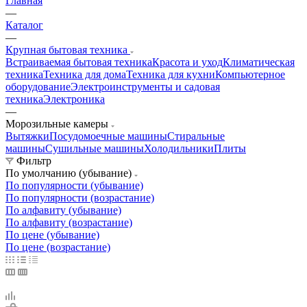
Главная
—
Каталог
—
Крупная бытовая техника
Встраиваемая бытовая техника
Красота и уход
Климатическая
техника
Техника для дома
Техника для кухни
Компьютерное
оборудование
Электроинструменты и садовая
техника
Электроника
—
Морозильные камеры
Вытяжки
Посудомоечные машины
Стиральные
машины
Сушильные машины
Холодильники
Плиты
Фильтр
По умолчанию (убывание)
По популярности (убывание)
По популярности (возрастание)
По алфавиту (убывание)
По алфавиту (возрастание)
По цене (убывание)
По цене (возрастание)