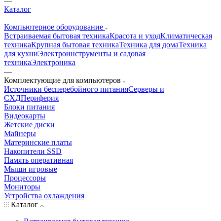
—
Каталог
—
Компьютерное оборудование
Встраиваемая бытовая техника
Красота и уход
Климатическая
техника
Крупная бытовая техника
Техника для дома
Техника
для кухни
Электроинструменты и садовая
техника
Электроника
—
Комплектующие для компьютеров
Источники бесперебойного питания
Серверы и
СХД
Периферия
Блоки питания
Видеокарты
Жетские диски
Майнеры
Материнские платы
Накопители SSD
Память оперативная
Мыши игровые
Процессоры
Мониторы
Устройства охлаждения
Каталог