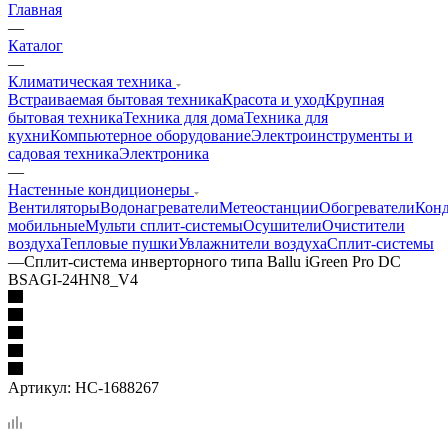
Главная
—
Каталог
—
Климатическая техника
Встраиваемая бытовая техника
Красота и уход
Крупная
бытовая техника
Техника для дома
Техника для
кухни
Компьютерное оборудование
Электроинструменты и
садовая техника
Электроника
—
Настенные кондиционеры
Вентиляторы
Водонагреватели
Метеостанции
Обогреватели
Кон
мобильные
Мульти сплит-системы
Осушители
Очистители
воздуха
Тепловые пушки
Увлажнители воздуха
Сплит-системы
—
Сплит-система инверторного типа Ballu iGreen Pro DC
BSAGI-24HN8_V4
Артикул:
НС-1688267